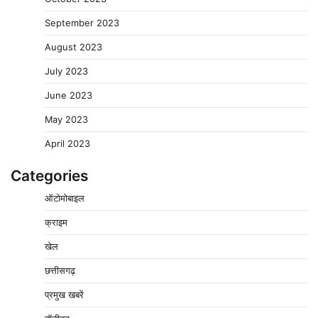
September 2023
August 2023
July 2023
June 2023
May 2023
April 2023
Categories
ऑटोमोबाइल
क्राइम
बिजली आपूर्ति और मूंग खरीदी की समस्याओं को लेकर किसान
खेल
मजदूर महासंघ ने सौंपा ज्ञापन
छत्तीसगढ़
2
Pavan Jat
August 8, 2026
0
प्रमुख खबरें
पचमढ़ी में ‘मध्य प्रदेश की अमरनाथ यात्रा’ नागद्वारी का शुभारंभ
नाग पंचमी तक चलेगी 10 दिवसीय यात्रा, 5 लाख श्रद्धालुओं के