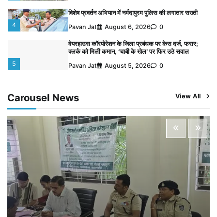
विशेष प्रवर्तन अभियान में नर्मदापुरम पुलिस की लगातार सख्ती
4
Pavan Jat
August 6, 2026
0
वेयरहाउस कॉरपोरेशन के जिला प्रबंधक पर केस दर्ज, फरार;
क्लर्क को मिली कमान, ‘चाबी के खेल’ पर फिर उठे सवाल
5
Pavan Jat
August 5, 2026
0
पुलिसकर्मियों के स्वास्थ्य को लेकर नर्मदापुरम पुलिस की पहल,
कोतवाली में लगा निःशुल्क स्वास्थ्य शिविर
Carousel News
View All
1
Pavan Jat
August 8, 2026
0
बिजली आपूर्ति और मूंग खरीदी की समस्याओं को लेकर किसान
मजदूर महासंघ ने सौंपा ज्ञापन
2
Pavan Jat
August 8, 2026
0
पचमढ़ी में ‘मध्य प्रदेश की अमरनाथ यात्रा’ नागद्वारी का शुभारंभ
नाग पंचमी तक चलेगी 10 दिवसीय यात्रा, 5 लाख श्रद्धालुओं के
पहुंचने का अनुमान
3
Pavan Jat
August 8, 2026
0
विशेष प्रवर्तन अभियान में नर्मदापुरम पुलिस की लगातार सख्ती