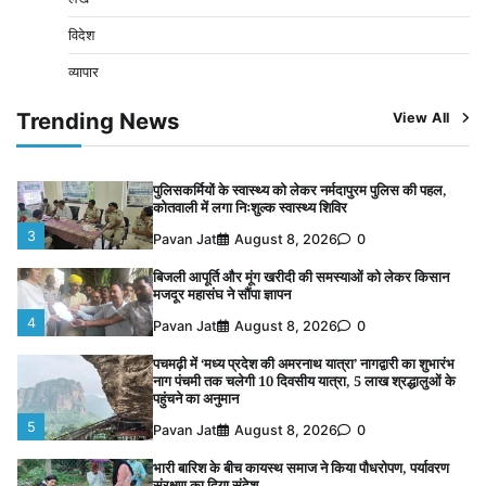
भारी बारिश के बीच कायस्थ समाज ने किया पौधरोपण, पर्यावरण
संरक्षण का दिया संदेश
विदेश
1
Pavan Jat
August 10, 2026
0
व्यापार
चंद्रमौली नर्मदेश्वर धाम मंदिर से निकलेगी कावड़ यात्रा, उमड़ेगी
Trending News
View All
श्रद्धालुओं की भीड़
2
Pavan Jat
August 9, 2026
0
पुलिसकर्मियों के स्वास्थ्य को लेकर नर्मदापुरम पुलिस की पहल,
कोतवाली में लगा निःशुल्क स्वास्थ्य शिविर
3
Pavan Jat
August 8, 2026
0
बिजली आपूर्ति और मूंग खरीदी की समस्याओं को लेकर किसान
मजदूर महासंघ ने सौंपा ज्ञापन
4
Pavan Jat
August 8, 2026
0
पचमढ़ी में ‘मध्य प्रदेश की अमरनाथ यात्रा’ नागद्वारी का शुभारंभ
नाग पंचमी तक चलेगी 10 दिवसीय यात्रा, 5 लाख श्रद्धालुओं के
पहुंचने का अनुमान
5
Pavan Jat
August 8, 2026
0
भारी बारिश के बीच कायस्थ समाज ने किया पौधरोपण, पर्यावरण
संरक्षण का दिया संदेश