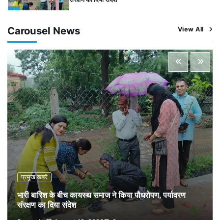
1
Pavan Jat
August 10, 2026
0
Carousel News
View All
चंद्रमौली नर्मदेश्वर धाम मंदिर से निकलेगी कावड़ यात्रा, उमड़ेगी
श्रद्धालुओं की भीड़
2
Pavan Jat
August 9, 2026
0
पुलिसकर्मियों के स्वास्थ्य को लेकर नर्मदापुरम पुलिस की पहल,
कोतवाली में लगा निःशुल्क स्वास्थ्य शिविर
3
Pavan Jat
August 8, 2026
0
बिजली आपूर्ति और मूंग खरीदी की समस्याओं को लेकर किसान
मजदूर महासंघ ने सौंपा ज्ञापन
4
Pavan Jat
August 8, 2026
0
पचमढ़ी में ‘मध्य प्रदेश की अमरनाथ यात्रा’ नागद्वारी का शुभारंभ
नाग पंचमी तक चलेगी 10 दिवसीय यात्रा, 5 लाख श्रद्धालुओं के
पहुंचने का अनुमान
5
प्रमुख खबरें
Pavan Jat
August 8, 2026
0
भारी बारिश के बीच कायस्थ समाज ने किया पौधरोपण, पर्यावरण
संरक्षण का दिया संदेश