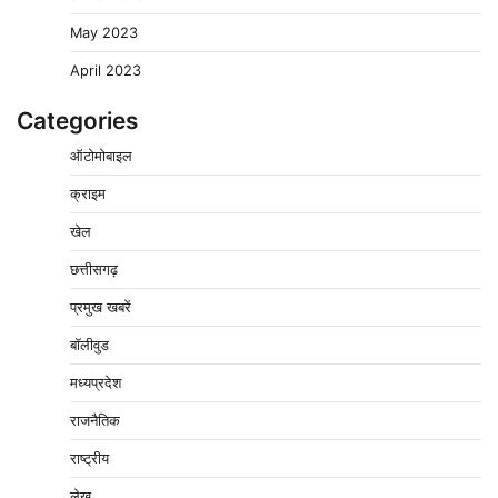
May 2023
April 2023
Categories
चंद्रमौली नर्मदेश्वर धाम मंदिर से निकलेगी कावड़ यात्रा, उमड़ेगी
ऑटोमोबाइल
श्रद्धालुओं की भीड़
2
Pavan Jat
August 9, 2026
0
क्राइम
पुलिसकर्मियों के स्वास्थ्य को लेकर नर्मदापुरम पुलिस की पहल,
खेल
कोतवाली में लगा निःशुल्क स्वास्थ्य शिविर
छत्तीसगढ़
3
Pavan Jat
August 8, 2026
0
प्रमुख खबरें
बिजली आपूर्ति और मूंग खरीदी की समस्याओं को लेकर किसान
मजदूर महासंघ ने सौंपा ज्ञापन
बॉलीवुड
4
Pavan Jat
August 8, 2026
0
मध्यप्रदेश
पचमढ़ी में ‘मध्य प्रदेश की अमरनाथ यात्रा’ नागद्वारी का शुभारंभ
राजनैतिक
नाग पंचमी तक चलेगी 10 दिवसीय यात्रा, 5 लाख श्रद्धालुओं के
पहुंचने का अनुमान
राष्ट्रीय
5
Pavan Jat
August 8, 2026
0
लेख