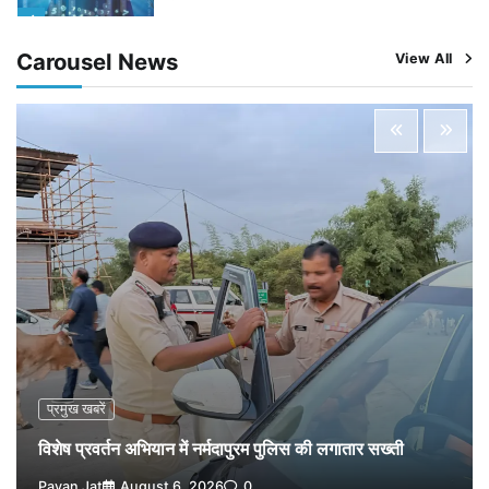
4
Pavan Jat
August 5, 2026
0
Carousel News
View All
विशेष प्रवर्तन अभियान में नर्मदापुरम पुलिस की सख्त कार्रवाई
5
Pavan Jat
August 5, 2026
0
विशेष प्रवर्तन अभियान में नर्मदापुरम पुलिस की लगातार सख्ती
1
Pavan Jat
August 6, 2026
0
वेयरहाउस कॉरपोरेशन के जिला प्रबंधक पर केस दर्ज, फरार;
क्लर्क को मिली कमान, ‘चाबी के खेल’ पर फिर उठे सवाल
2
Pavan Jat
August 5, 2026
0
नपा सहकारी समिति में 25 लाख से अधिक का गेहूं सड़ा, 5,700
क्विंटल खराब अनाज वेयरहाउस ने लौटाया
3
Pavan Jat
August 5, 2026
0
पर्सनल लोन, क्रेडिट कार्ड और क्यूआर कोड के नाम पर लाखों की
साइबर ठगी, फर्जी सिम बेचने वाला आरोपी गिरफ्तार
प्रमुख खबरें
4
Pavan Jat
August 5, 2026
0
विशेष प्रवर्तन अभियान में नर्मदापुरम पुलिस की लगातार सख्ती
विशेष प्रवर्तन अभियान में नर्मदापुरम पुलिस की सख्त कार्रवाई
Pavan Jat
August 6, 2026
0