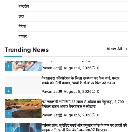
3
राष्ट्रीय
Pavan Jat
August 5, 2026
0
लेख
पर्सनल लोन, क्रेडिट कार्ड और क्यूआर कोड के नाम पर लाखों की
साइबर ठगी, फर्जी सिम बेचने वाला आरोपी गिरफ्तार
विदेश
4
Pavan Jat
August 5, 2026
0
व्यापार
विशेष प्रवर्तन अभियान में नर्मदापुरम पुलिस की सख्त कार्रवाई
5
Trending News
View All
Pavan Jat
August 5, 2026
0
विशेष प्रवर्तन अभियान में नर्मदापुरम पुलिस की लगातार सख्ती
1
Pavan Jat
August 6, 2026
0
वेयरहाउस कॉरपोरेशन के जिला प्रबंधक पर केस दर्ज, फरार;
क्लर्क को मिली कमान, ‘चाबी के खेल’ पर फिर उठे सवाल
2
Pavan Jat
August 5, 2026
0
नपा सहकारी समिति में 25 लाख से अधिक का गेहूं सड़ा, 5,700
क्विंटल खराब अनाज वेयरहाउस ने लौटाया
3
Pavan Jat
August 5, 2026
0
पर्सनल लोन, क्रेडिट कार्ड और क्यूआर कोड के नाम पर लाखों की
साइबर ठगी, फर्जी सिम बेचने वाला आरोपी गिरफ्तार