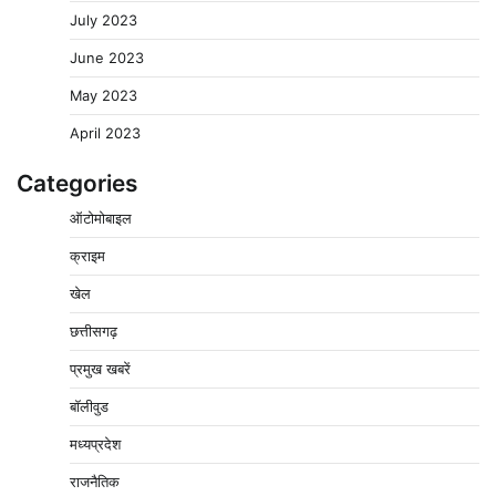
July 2023
June 2023
May 2023
April 2023
Categories
ऑटोमोबाइल
क्राइम
खेल
छत्तीसगढ़
प्रमुख खबरें
वेयरहाउस कॉरपोरेशन के जिला प्रबंधक पर केस दर्ज, फरार;
क्लर्क को मिली कमान, ‘चाबी के खेल’ पर फिर उठे सवाल
बॉलीवुड
2
Pavan Jat
August 5, 2026
0
मध्यप्रदेश
नपा सहकारी समिति में 25 लाख से अधिक का गेहूं सड़ा, 5,700
राजनैतिक
क्विंटल खराब अनाज वेयरहाउस ने लौटाया