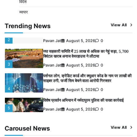
विदेश
1
Pavan Jat
August 6, 2026
0
व्यापार
वेयरहाउस कॉरपोरेशन के जिला प्रबंधक पर केस दर्ज, फरार;
क्लर्क को मिली कमान, ‘चाबी के खेल’ पर फिर उठे सवाल
Trending News
View All
2
Pavan Jat
August 5, 2026
0
नपा सहकारी समिति में 25 लाख से अधिक का गेहूं सड़ा, 5,700
क्विंटल खराब अनाज वेयरहाउस ने लौटाया
3
Pavan Jat
August 5, 2026
0
पर्सनल लोन, क्रेडिट कार्ड और क्यूआर कोड के नाम पर लाखों की
साइबर ठगी, फर्जी सिम बेचने वाला आरोपी गिरफ्तार
4
Pavan Jat
August 5, 2026
0
विशेष प्रवर्तन अभियान में नर्मदापुरम पुलिस की सख्त कार्रवाई
5
Pavan Jat
August 5, 2026
0
विशेष प्रवर्तन अभियान में नर्मदापुरम पुलिस की लगातार सख्ती
1
Pavan Jat
August 6, 2026
0
Carousel News
View All
वेयरहाउस कॉरपोरेशन के जिला प्रबंधक पर केस दर्ज, फरार;
क्लर्क को मिली कमान, ‘चाबी के खेल’ पर फिर उठे सवाल