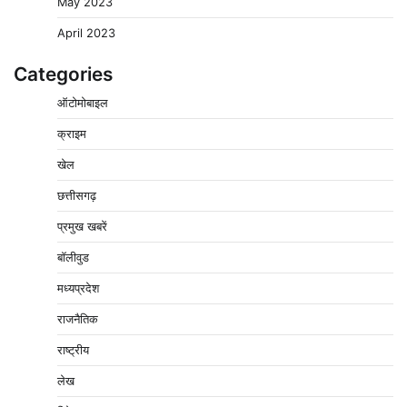
May 2023
April 2023
Categories
ऑटोमोबाइल
वेयरहाउस कॉरपोरेशन के जिला प्रबंधक पर केस दर्ज, फरार;
क्राइम
क्लर्क को मिली कमान, ‘चाबी के खेल’ पर फिर उठे सवाल
2
Pavan Jat
August 5, 2026
0
खेल
नपा सहकारी समिति में 25 लाख से अधिक का गेहूं सड़ा, 5,700
छत्तीसगढ़
क्विंटल खराब अनाज वेयरहाउस ने लौटाया
प्रमुख खबरें
3
Pavan Jat
August 5, 2026
0
बॉलीवुड
पर्सनल लोन, क्रेडिट कार्ड और क्यूआर कोड के नाम पर लाखों की
साइबर ठगी, फर्जी सिम बेचने वाला आरोपी गिरफ्तार
मध्यप्रदेश
4
Pavan Jat
August 5, 2026
0
राजनैतिक
विशेष प्रवर्तन अभियान में नर्मदापुरम पुलिस की सख्त कार्रवाई
राष्ट्रीय
5
Pavan Jat
August 5, 2026
0
लेख
विशेष प्रवर्तन अभियान में नर्मदापुरम पुलिस की लगातार सख्ती