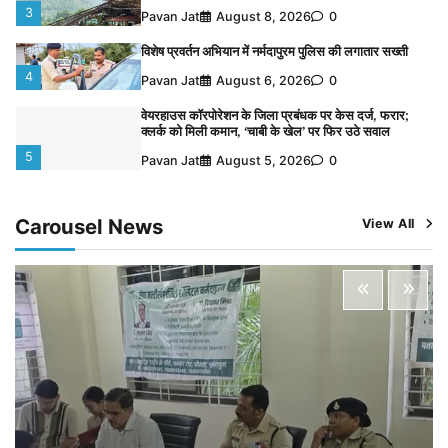
3
Pavan Jat
August 8, 2026
0
विशेष प्रवर्तन अभियान में नर्मदापुरम पुलिस की लगातार सख्ती
4
Pavan Jat
August 6, 2026
0
वेयरहाउस कॉरपोरेशन के जिला प्रबंधक पर केस दर्ज, फरार;
क्लर्क को मिली कमान, ‘चाबी के खेल’ पर फिर उठे सवाल
5
Pavan Jat
August 5, 2026
0
पुलिसकर्मियों के स्वास्थ्य को लेकर नर्मदापुरम पुलिस की पहल,
कोतवाली में लगा निःशुल्क स्वास्थ्य शिविर
Carousel News
View All
1
Pavan Jat
August 8, 2026
0
बिजली आपूर्ति और मूंग खरीदी की समस्याओं को लेकर किसान
मजदूर महासंघ ने सौंपा ज्ञापन
2
Pavan Jat
August 8, 2026
0
पचमढ़ी में ‘मध्य प्रदेश की अमरनाथ यात्रा’ नागद्वारी का शुभारंभ
नाग पंचमी तक चलेगी 10 दिवसीय यात्रा, 5 लाख श्रद्धालुओं के
पहुंचने का अनुमान
3
Pavan Jat
August 8, 2026
0