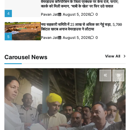
नपा सहकारी समिति में 25 लाख से अधिक का गेहूं सड़ा, 5,700
क्विंटल खराब अनाज वेयरहाउस ने लौटाया
5
Pavan Jat
August 5, 2026
0
बिजली आपूर्ति और मूंग खरीदी की समस्याओं को लेकर किसान
मजदूर महासंघ ने सौंपा ज्ञापन
1
Pavan Jat
August 8, 2026
0
पचमढ़ी में ‘मध्य प्रदेश की अमरनाथ यात्रा’ नागद्वारी का शुभारंभ
नाग पंचमी तक चलेगी 10 दिवसीय यात्रा, 5 लाख श्रद्धालुओं के
Carousel News
View All
पहुंचने का अनुमान
2
Pavan Jat
August 8, 2026
0
विशेष प्रवर्तन अभियान में नर्मदापुरम पुलिस की लगातार सख्ती
3
Pavan Jat
August 6, 2026
0
वेयरहाउस कॉरपोरेशन के जिला प्रबंधक पर केस दर्ज, फरार;
क्लर्क को मिली कमान, ‘चाबी के खेल’ पर फिर उठे सवाल
4
Pavan Jat
August 5, 2026
0
नपा सहकारी समिति में 25 लाख से अधिक का गेहूं सड़ा, 5,700
क्विंटल खराब अनाज वेयरहाउस ने लौटाया
5