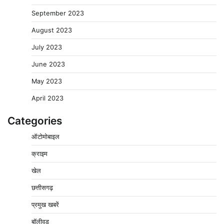
September 2023
August 2023
July 2023
June 2023
May 2023
April 2023
Categories
पचमढ़ी में ‘मध्य प्रदेश की अमरनाथ यात्रा’ नागद्वारी का शुभारंभ
ऑटोमोबाइल
नाग पंचमी तक चलेगी 10 दिवसीय यात्रा, 5 लाख श्रद्धालुओं के
पहुंचने का अनुमान
क्राइम
2
Pavan Jat
August 8, 2026
0
खेल
विशेष प्रवर्तन अभियान में नर्मदापुरम पुलिस की लगातार सख्ती
छत्तीसगढ़
3
Pavan Jat
August 6, 2026
0
प्रमुख खबरें
वेयरहाउस कॉरपोरेशन के जिला प्रबंधक पर केस दर्ज, फरार;
क्लर्क को मिली कमान, ‘चाबी के खेल’ पर फिर उठे सवाल
बॉलीवुड