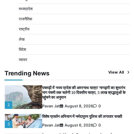
4
Pavan Jat
August 5, 2026
0
मध्यप्रदेश
नपा सहकारी समिति में 25 लाख से अधिक का गेहूं सड़ा, 5,700
राजनैतिक
क्विंटल खराब अनाज वेयरहाउस ने लौटाया
5
राष्ट्रीय
Pavan Jat
August 5, 2026
0
लेख
बिजली आपूर्ति और मूंग खरीदी की समस्याओं को लेकर किसान
मजदूर महासंघ ने सौंपा ज्ञापन
विदेश
1
Pavan Jat
August 8, 2026
0
व्यापार
पचमढ़ी में ‘मध्य प्रदेश की अमरनाथ यात्रा’ नागद्वारी का शुभारंभ
नाग पंचमी तक चलेगी 10 दिवसीय यात्रा, 5 लाख श्रद्धालुओं के
Trending News
View All
पहुंचने का अनुमान
2
Pavan Jat
August 8, 2026
0
विशेष प्रवर्तन अभियान में नर्मदापुरम पुलिस की लगातार सख्ती
3
Pavan Jat
August 6, 2026
0
वेयरहाउस कॉरपोरेशन के जिला प्रबंधक पर केस दर्ज, फरार;
क्लर्क को मिली कमान, ‘चाबी के खेल’ पर फिर उठे सवाल
4
Pavan Jat
August 5, 2026
0