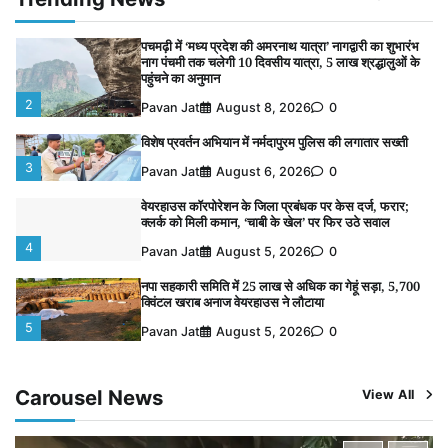
1
Pavan Jat
August 8, 2026
0
पचमढ़ी में ‘मध्य प्रदेश की अमरनाथ यात्रा’ नागद्वारी का शुभारंभ
नाग पंचमी तक चलेगी 10 दिवसीय यात्रा, 5 लाख श्रद्धालुओं के
पहुंचने का अनुमान
2
Pavan Jat
August 8, 2026
0
विशेष प्रवर्तन अभियान में नर्मदापुरम पुलिस की लगातार सख्ती
3
Pavan Jat
August 6, 2026
0
वेयरहाउस कॉरपोरेशन के जिला प्रबंधक पर केस दर्ज, फरार;
क्लर्क को मिली कमान, ‘चाबी के खेल’ पर फिर उठे सवाल
4
Pavan Jat
August 5, 2026
0
नपा सहकारी समिति में 25 लाख से अधिक का गेहूं सड़ा, 5,700
क्विंटल खराब अनाज वेयरहाउस ने लौटाया
5
Pavan Jat
August 5, 2026
0
बिजली आपूर्ति और मूंग खरीदी की समस्याओं को लेकर किसान
मजदूर महासंघ ने सौंपा ज्ञापन
Carousel News
View All
1
Pavan Jat
August 8, 2026
0
पचमढ़ी में ‘मध्य प्रदेश की अमरनाथ यात्रा’ नागद्वारी का शुभारंभ