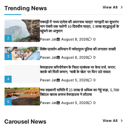
मजदूर महासंघ ने सौंपा ज्ञापन
Trending News
View All
1
Pavan Jat
August 8, 2026
0
पचमढ़ी में ‘मध्य प्रदेश की अमरनाथ यात्रा’ नागद्वारी का शुभारंभ
नाग पंचमी तक चलेगी 10 दिवसीय यात्रा, 5 लाख श्रद्धालुओं के
पहुंचने का अनुमान
2
Pavan Jat
August 8, 2026
0
विशेष प्रवर्तन अभियान में नर्मदापुरम पुलिस की लगातार सख्ती
3
Pavan Jat
August 6, 2026
0
वेयरहाउस कॉरपोरेशन के जिला प्रबंधक पर केस दर्ज, फरार;
क्लर्क को मिली कमान, ‘चाबी के खेल’ पर फिर उठे सवाल
4
Pavan Jat
August 5, 2026
0
नपा सहकारी समिति में 25 लाख से अधिक का गेहूं सड़ा, 5,700
क्विंटल खराब अनाज वेयरहाउस ने लौटाया
5
Pavan Jat
August 5, 2026
0
बिजली आपूर्ति और मूंग खरीदी की समस्याओं को लेकर किसान
मजदूर महासंघ ने सौंपा ज्ञापन
Carousel News
View All
1
Pavan Jat
August 8, 2026
0