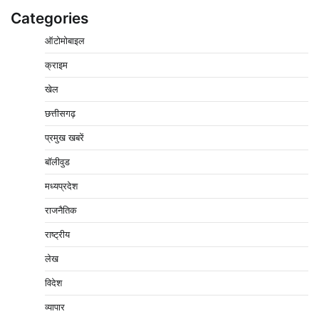
Categories
ऑटोमोबाइल
क्राइम
पचमढ़ी में ‘मध्य प्रदेश की अमरनाथ यात्रा’ नागद्वारी का शुभारंभ
खेल
नाग पंचमी तक चलेगी 10 दिवसीय यात्रा, 5 लाख श्रद्धालुओं के
पहुंचने का अनुमान
छत्तीसगढ़
2
Pavan Jat
August 8, 2026
0
प्रमुख खबरें
विशेष प्रवर्तन अभियान में नर्मदापुरम पुलिस की लगातार सख्ती
बॉलीवुड
3
Pavan Jat
August 6, 2026
0
मध्यप्रदेश
वेयरहाउस कॉरपोरेशन के जिला प्रबंधक पर केस दर्ज, फरार;
राजनैतिक
क्लर्क को मिली कमान, ‘चाबी के खेल’ पर फिर उठे सवाल
4
राष्ट्रीय
Pavan Jat
August 5, 2026
0
लेख
नपा सहकारी समिति में 25 लाख से अधिक का गेहूं सड़ा, 5,700
क्विंटल खराब अनाज वेयरहाउस ने लौटाया
विदेश
5
Pavan Jat
August 5, 2026
0
व्यापार
बिजली आपूर्ति और मूंग खरीदी की समस्याओं को लेकर किसान