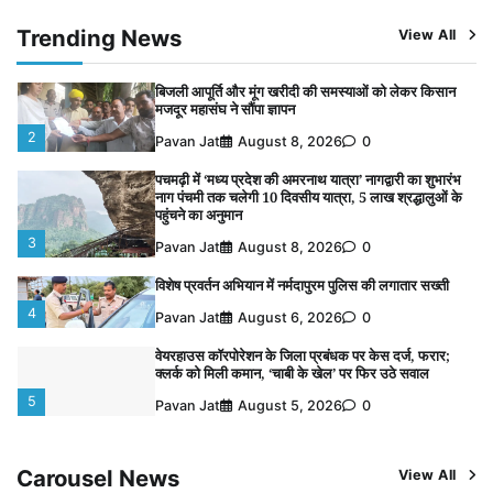
पुलिसकर्मियों के स्वास्थ्य को लेकर नर्मदापुरम पुलिस की पहल,
कोतवाली में लगा निःशुल्क स्वास्थ्य शिविर
Trending News
View All
1
Pavan Jat
August 8, 2026
0
बिजली आपूर्ति और मूंग खरीदी की समस्याओं को लेकर किसान
मजदूर महासंघ ने सौंपा ज्ञापन
2
Pavan Jat
August 8, 2026
0
पचमढ़ी में ‘मध्य प्रदेश की अमरनाथ यात्रा’ नागद्वारी का शुभारंभ
नाग पंचमी तक चलेगी 10 दिवसीय यात्रा, 5 लाख श्रद्धालुओं के
पहुंचने का अनुमान
3
Pavan Jat
August 8, 2026
0
विशेष प्रवर्तन अभियान में नर्मदापुरम पुलिस की लगातार सख्ती
4
Pavan Jat
August 6, 2026
0
वेयरहाउस कॉरपोरेशन के जिला प्रबंधक पर केस दर्ज, फरार;
क्लर्क को मिली कमान, ‘चाबी के खेल’ पर फिर उठे सवाल
5
Pavan Jat
August 5, 2026
0
पुलिसकर्मियों के स्वास्थ्य को लेकर नर्मदापुरम पुलिस की पहल,
कोतवाली में लगा निःशुल्क स्वास्थ्य शिविर
Carousel News
View All
1
Pavan Jat
August 8, 2026
0