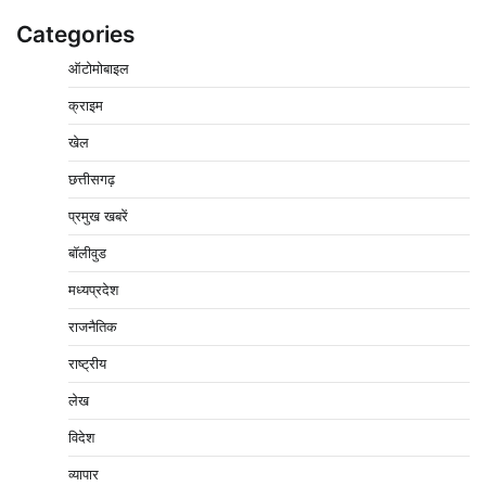
Categories
ऑटोमोबाइल
क्राइम
बिजली आपूर्ति और मूंग खरीदी की समस्याओं को लेकर किसान
खेल
मजदूर महासंघ ने सौंपा ज्ञापन
छत्तीसगढ़
2
Pavan Jat
August 8, 2026
0
प्रमुख खबरें
पचमढ़ी में ‘मध्य प्रदेश की अमरनाथ यात्रा’ नागद्वारी का शुभारंभ
नाग पंचमी तक चलेगी 10 दिवसीय यात्रा, 5 लाख श्रद्धालुओं के
बॉलीवुड
पहुंचने का अनुमान
मध्यप्रदेश
3
Pavan Jat
August 8, 2026
0
राजनैतिक
विशेष प्रवर्तन अभियान में नर्मदापुरम पुलिस की लगातार सख्ती
4
राष्ट्रीय
Pavan Jat
August 6, 2026
0
लेख
वेयरहाउस कॉरपोरेशन के जिला प्रबंधक पर केस दर्ज, फरार;
क्लर्क को मिली कमान, ‘चाबी के खेल’ पर फिर उठे सवाल
विदेश
5
Pavan Jat
August 5, 2026
0
व्यापार