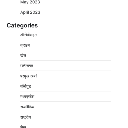
May 2023
सड़ा, 5,700 क्विंटल खराब अनाज वेयरहाउस ने
लौटाया
April 2023
2
Pavan Jat
August 5, 2026
0
Categories
पर्सनल लोन, क्रेडिट कार्ड और क्यूआर कोड के नाम
पर लाखों की साइबर ठगी, फर्जी सिम बेचने वाला
ऑटोमोबाइल
आरोपी गिरफ्तार
क्राइम
3
Pavan Jat
August 5, 2026
0
खेल
विशेष प्रवर्तन अभियान में नर्मदापुरम पुलिस की सख्त
कार्रवाई
छत्तीसगढ़
4
Pavan Jat
August 5, 2026
0
प्रमुख खबरें
विश्व स्तनपान सप्ताह: गर्भवती एवं शिशुवती महिलाओं
बॉलीवुड
को स्तनपान के महत्व की दी जानकारी
मध्यप्रदेश
5
Pavan Jat
August 5, 2026
0
राजनैतिक
वेयरहाउस कॉरपोरेशन के जिला प्रबंधक पर केस दर्ज,
फरार; क्लर्क को मिली कमान, ‘चाबी के खेल’ पर फिर
राष्ट्रीय
उठे सवाल
1
Pavan Jat
August 5, 2026
0
लेख