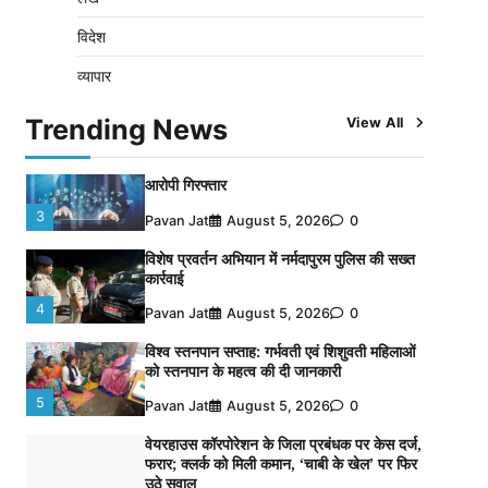
नपा सहकारी समिति में 25 लाख से अधिक का गेहूं
विदेश
सड़ा, 5,700 क्विंटल खराब अनाज वेयरहाउस ने
लौटाया
व्यापार
2
Pavan Jat
August 5, 2026
0
Trending News
View All
पर्सनल लोन, क्रेडिट कार्ड और क्यूआर कोड के नाम
पर लाखों की साइबर ठगी, फर्जी सिम बेचने वाला
आरोपी गिरफ्तार
3
Pavan Jat
August 5, 2026
0
विशेष प्रवर्तन अभियान में नर्मदापुरम पुलिस की सख्त
कार्रवाई
4
Pavan Jat
August 5, 2026
0
विश्व स्तनपान सप्ताह: गर्भवती एवं शिशुवती महिलाओं
को स्तनपान के महत्व की दी जानकारी
5
Pavan Jat
August 5, 2026
0
वेयरहाउस कॉरपोरेशन के जिला प्रबंधक पर केस दर्ज,
फरार; क्लर्क को मिली कमान, ‘चाबी के खेल’ पर फिर
उठे सवाल