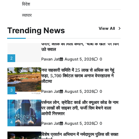
विदेश
विशेष प्रवर्तन अभियान में नर्मदापुरम पुलिस की
व्यापार
लगातार सख्ती
1
Pavan Jat
August 6, 2026
0
Trending News
View All
वेयरहाउस कॉरपोरेशन के जिला प्रबंधक पर केस दर्ज,
फरार; क्लर्क को मिली कमान, ‘चाबी के खेल’ पर फिर
उठे सवाल
2
Pavan Jat
August 5, 2026
0
नपा सहकारी समिति में 25 लाख से अधिक का गेहूं
सड़ा, 5,700 क्विंटल खराब अनाज वेयरहाउस ने
लौटाया
3
Pavan Jat
August 5, 2026
0
पर्सनल लोन, क्रेडिट कार्ड और क्यूआर कोड के नाम
पर लाखों की साइबर ठगी, फर्जी सिम बेचने वाला
आरोपी गिरफ्तार
4
Pavan Jat
August 5, 2026
0
विशेष प्रवर्तन अभियान में नर्मदापुरम पुलिस की सख्त
कार्रवाई