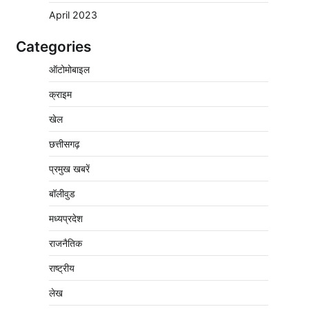
April 2023
Categories
वेयरहाउस कॉरपोरेशन के जिला प्रबंधक पर केस दर्ज,
ऑटोमोबाइल
फरार; क्लर्क को मिली कमान, ‘चाबी के खेल’ पर फिर
उठे सवाल
क्राइम
2
Pavan Jat
August 5, 2026
0
खेल
नपा सहकारी समिति में 25 लाख से अधिक का गेहूं
सड़ा, 5,700 क्विंटल खराब अनाज वेयरहाउस ने
छत्तीसगढ़
लौटाया
प्रमुख खबरें
3
Pavan Jat
August 5, 2026
0
बॉलीवुड
पर्सनल लोन, क्रेडिट कार्ड और क्यूआर कोड के नाम
पर लाखों की साइबर ठगी, फर्जी सिम बेचने वाला
मध्यप्रदेश
आरोपी गिरफ्तार
राजनैतिक
4
Pavan Jat
August 5, 2026
0
राष्ट्रीय
विशेष प्रवर्तन अभियान में नर्मदापुरम पुलिस की सख्त
कार्रवाई
लेख
5
Pavan Jat
August 5, 2026
0