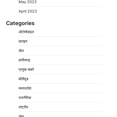
May 2023
सड़ा, 5,700 क्विंटल खराब अनाज वेयरहाउस ने
लौटाया
April 2023
2
Pavan Jat
August 5, 2026
0
Categories
पर्सनल लोन, क्रेडिट कार्ड और क्यूआर कोड के नाम
पर लाखों की साइबर ठगी, फर्जी सिम बेचने वाला
ऑटोमोबाइल
आरोपी गिरफ्तार
क्राइम
3
Pavan Jat
August 5, 2026
0
खेल
विशेष प्रवर्तन अभियान में नर्मदापुरम पुलिस की सख्त
कार्रवाई
छत्तीसगढ़
4
Pavan Jat
August 5, 2026
0
प्रमुख खबरें
विश्व स्तनपान सप्ताह: गर्भवती एवं शिशुवती महिलाओं
बॉलीवुड
को स्तनपान के महत्व की दी जानकारी
मध्यप्रदेश
5
Pavan Jat
August 5, 2026
0
राजनैतिक
वेयरहाउस कॉरपोरेशन के जिला प्रबंधक पर केस दर्ज,
फरार; क्लर्क को मिली कमान, ‘चाबी के खेल’ पर फिर
राष्ट्रीय
उठे सवाल
1
Pavan Jat
August 5, 2026
0
लेख