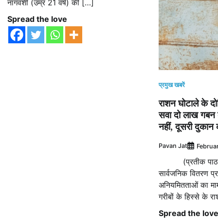
नागवंशी (उम्र 21 वर्ष) की […]
Spread the love
प्रमुख खबरें
राशन घोटाले के दो
सवा दो लाख गबन
नहीं, दूसरी दुकान 
Pavan Jat
Februa
(प्रतीक पाठक नर
सार्वजनिक वितरण प्रण
अनियमितताओं का माम
गरीबों के हिस्से के र
Spread the lov