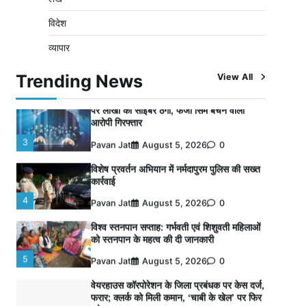
नपा सहकारी समिति में 25 लाख से अधिक का गेहूं
विदेश
सड़ा, 5,700 क्विंटल खराब अनाज वेयरहाउस ने
लौटाया
व्यापार
2
Pavan Jat
August 5, 2026
0
Trending News
View All
पर्सनल लोन, क्रेडिट कार्ड और क्यूआर कोड के नाम
पर लाखों की साइबर ठगी, फर्जी सिम बेचने वाला
आरोपी गिरफ्तार
3
Pavan Jat
August 5, 2026
0
विशेष प्रवर्तन अभियान में नर्मदापुरम पुलिस की सख्त
कार्रवाई
4
Pavan Jat
August 5, 2026
0
विश्व स्तनपान सप्ताह: गर्भवती एवं शिशुवती महिलाओं
को स्तनपान के महत्व की दी जानकारी
5
Pavan Jat
August 5, 2026
0
वेयरहाउस कॉरपोरेशन के जिला प्रबंधक पर केस दर्ज,
फरार; क्लर्क को मिली कमान, ‘चाबी के खेल’ पर फिर
उठे सवाल